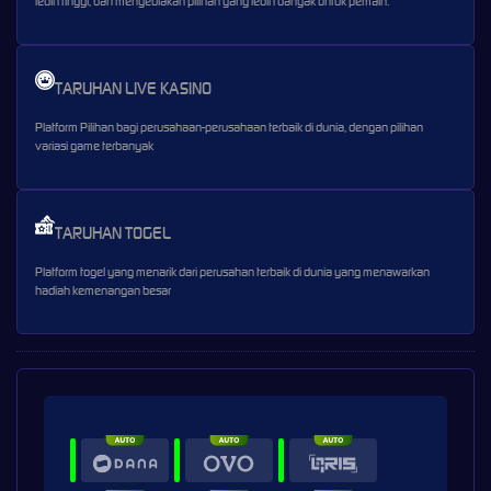
lebih tinggi, dan menyediakan pilihan yang lebih banyak untuk pemain.
TARUHAN LIVE KASINO
Platform Pilihan bagi perusahaan-perusahaan terbaik di dunia, dengan pilihan
variasi game terbanyak
TARUHAN TOGEL
Platform togel yang menarik dari perusahan terbaik di dunia yang menawarkan
hadiah kemenangan besar