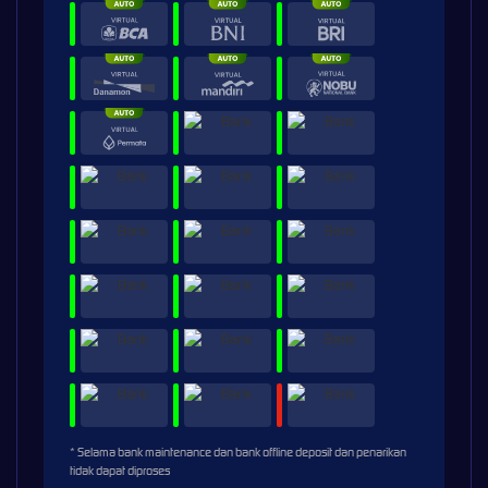
* Selama bank maintenance dan bank offline deposit dan penarikan
tidak dapat diproses