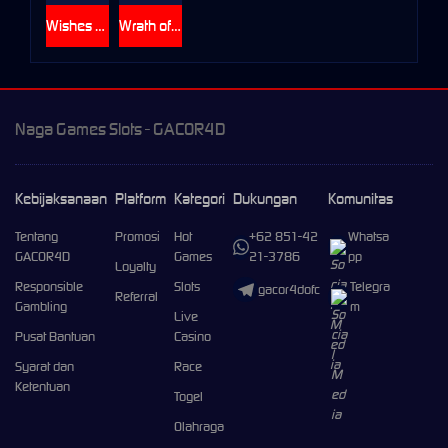
Wishes of the Genie
Wrath of Zeus
Naga Games Slots - GACOR4D
Kebijaksanaan
Platform
Kategori
Dukungan
Komunitas
Tentang
Promosi
Hot
+62 851-42
Whatsa
GACOR4D
Games
21-3786
pp
Loyalty
Responsible
Slots
Telegra
gacor4dofc
Referral
Gambling
m
Live
Pusat Bantuan
Casino
Syarat dan
Race
Ketentuan
Togel
Olahraga