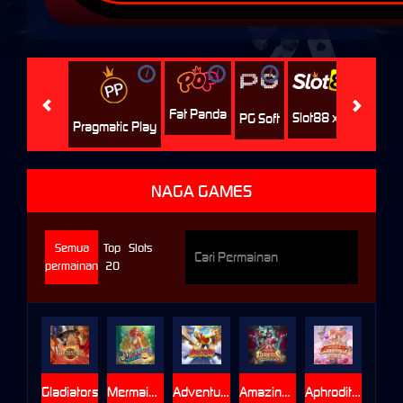
i
i
i
i
i
Facha
Fat Panda
Slot88 x PP
PG Soft
Pragmatic Play
NAGA GAMES
Semua
Top
Slots
permainan
20
Gladiators
Mermaid's Treasure
Adventures Of Caramelo
Amazing Circus
Aphrodite - Goddess of Love