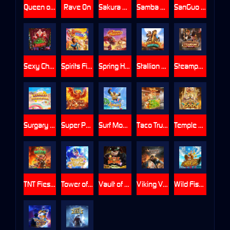
Queen of Aztec
Rave On
Sakura Neko
Samba Fiesta
SanGuo - The Brotherhood
Sexy Christmas Sirens
Spirits Fiesta
Spring Harvest
Stallion Princess
Steampunk Reloaded
Surgary bonanza
Super Phoenix
Surf Monkey
Taco Truck Delight
Temple of Gods
TNT Fiesta
Tower of Riches
Vault of Riches
Viking Valor
Wild Fish Hunter