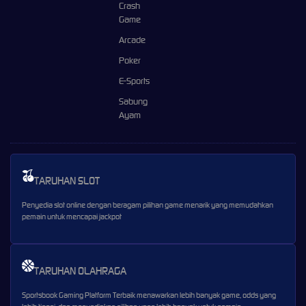
Crash
Game
Arcade
Poker
E-Sports
Sabung
Ayam
TARUHAN SLOT
Penyedia slot online dengan beragam pilihan game menarik yang memudahkan
pemain untuk mencapai jackpot
TARUHAN OLAHRAGA
Sportsbook Gaming Platform Terbaik menawarkan lebih banyak game, odds yang