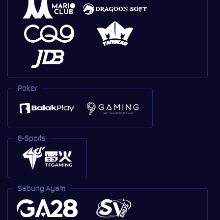
Poker
E-Sports
Sabung Ayam