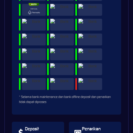
* Selama bank maintenance dan bank offline deposit dan penarikan
tidak dapat diproses
Deposit
Penarikan