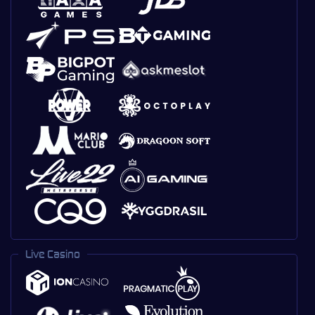
Live Casino