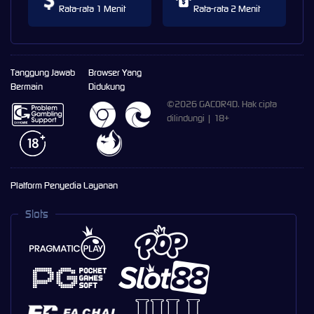
Rata-rata 1 Menit
Rata-rata 2 Menit
Tanggung Jawab
Browser Yang
Bermain
Didukung
©2026 GACOR4D. Hak cipta
dilindungi | 18+
Platform Penyedia Layanan
Slots