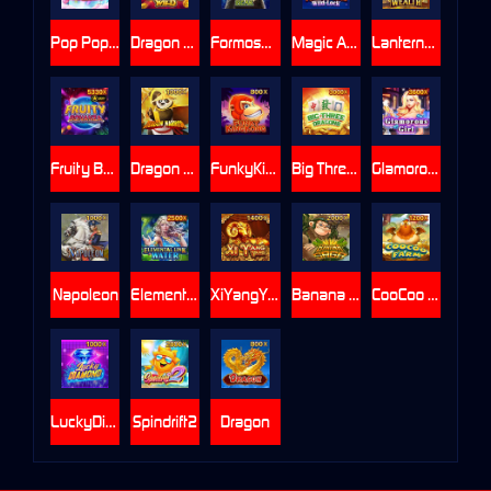
Pop Pop Candy
Dragon Soar - Hyper Wild
Formosa Bear
Magic Ace WILD LOCK
LanternWealth
Fruity Bonanza
Dragon Warrior
FunkyKingKong
Big Three Dragons
Glamorous Girl
Napoleon
Elemental Link Water
XiYangYang
Banana Saga
CooCoo Farm
LuckyDiamond
Spindrift2
Dragon