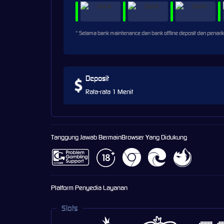
* Selama bank maintenance dan bank offline deposit dan penarik
Deposit
Rata-rata 1 Menit
Tanggung Jawab Bermain
Browser Yang Didukung
Platform Penyedia Layanan
Slots