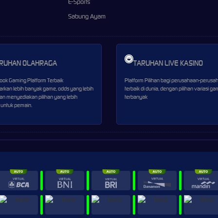
E-Sports
Sabung Ayam
RUHAN OLAHRAGA
TARUHAN LIVE KASINO
ook Gaming Platform Terbaik
Platform Pilihan bagi perusahaan-perusa
kan lebih banyak game, odds yang lebih
terbaik di dunia, dengan pilihan variasi g
 dan menyediakan pilihan yang lebih
terbanyak
untuk pemain.