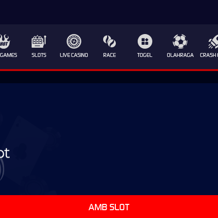
 GAMES
SLOTS
LIVE CASINO
RACE
TOGEL
OLAHRAGA
CRASH
AMB SLOT