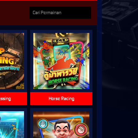
essing
Horse Racing