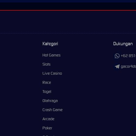
Kategori
Dukungan
Hot Games
+62 851
Slots
gacor4do
Live Casino
Race
Togel
Olahraga
Crash Game
Arcade
Poker