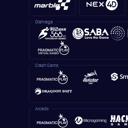
Olahraga
Crash Game
Arcade