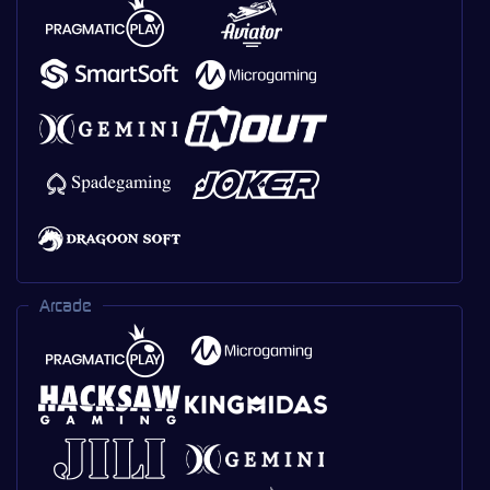
Arcade