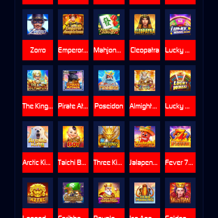
Zorro
Emperor Auspicious
Mahjong Infinity
Cleopatra
Lucky Wheel Deluxe
The King Of Olympus
Pirate Attack
Poseidon
Almighty Zeus
Lucky Wheel
Arctic King
Taichi Boy
Three Kings
Jalapeno Burst
Fever 777