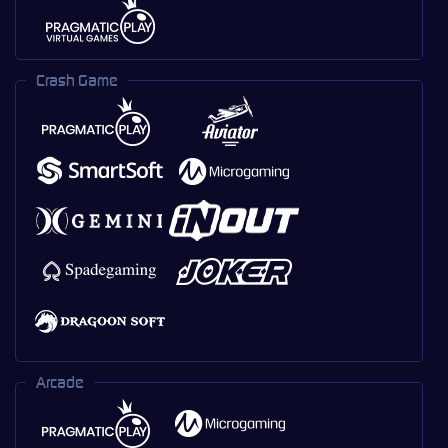
Crash Game
Arcade