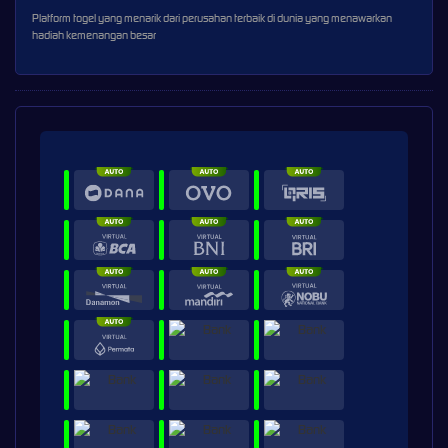
Platform togel yang menarik dari perusahan terbaik di dunia yang menawarkan
hadiah kemenangan besar