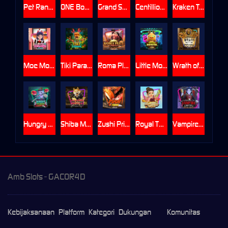
Pet Ranger
ONE Boxing
Grand Shine
Centillion Gods
Kraken Treasure
Moe Moe Cute
Tiki Paradise
Roma Plus
Little Monster
Wrath of Egypt
Hungry Krahung
Shiba Mogul
Zushi Prime
Royal Thai Dessert
Vampire Hunter
Amb Slots - GACOR4D
Kebijaksanaan
Platform
Kategori
Dukungan
Komunitas