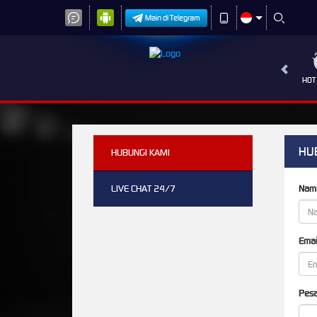
Main di Telegram
HOT
HU
HUBUNGI KAMI
LIVE CHAT 24/7
Nam
Emai
Pes