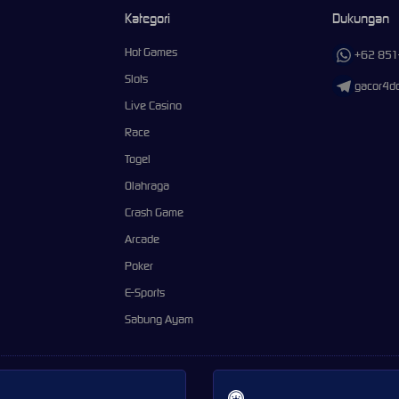
Kategori
Dukungan
Hot Games
+62 851
Slots
gacor4do
Live Casino
Race
Togel
Olahraga
Crash Game
Arcade
Poker
E-Sports
Sabung Ayam