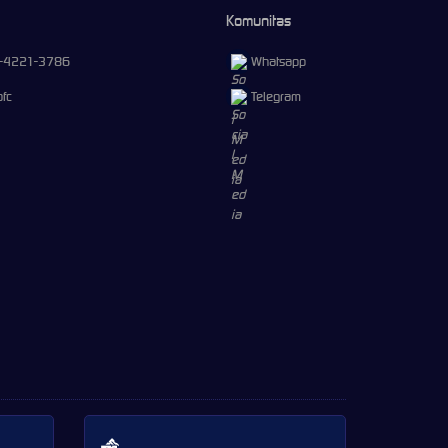
Komunitas
-4221-3786
Whatsapp
fc
Telegram