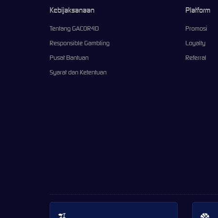
Kebijaksanaan
Platform
Tentang GACOR4D
Promosi
Responsible Gambling
Loyalty
Pusat Bantuan
Referral
Syarat dan Ketentuan