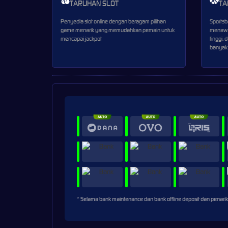
TARUHAN SLOT
TA
Penyedia slot online dengan beragam pilihan
Sportsb
game menarik yang memudahkan pemain untuk
menawar
mencapai jackpot
tinggi,
banyak 
* Selama bank maintenance dan bank offline deposit dan penarik