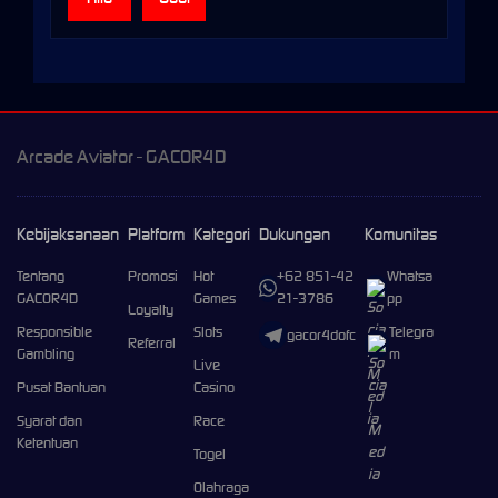
Arcade Aviator - GACOR4D
Kebijaksanaan
Platform
Kategori
Dukungan
Komunitas
Tentang
Promosi
Hot
+62 851-42
Whatsa
GACOR4D
Games
21-3786
pp
Loyalty
Responsible
Slots
Telegra
gacor4dofc
Referral
Gambling
m
Live
Pusat Bantuan
Casino
Syarat dan
Race
Ketentuan
Togel
Olahraga