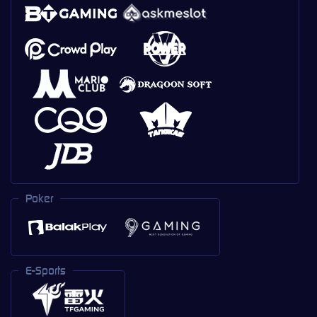
Poker
E-Sports